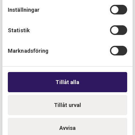
Inställningar
Provektor – din elektriker i Malmö
Statistik
Nu finns Provektor på plats även i Malmö. Du hittar oss
på Travbanegatan.
25 september 2023
Marknadsföring
Tillåt alla
Tillåt urval
Avvisa