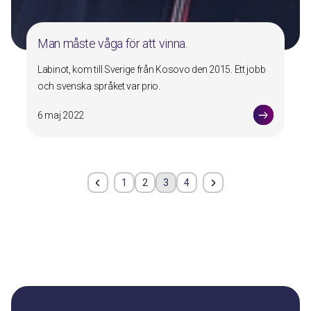
Man måste våga för att vinna.
Labinot, kom till Sverige från Kosovo den 2015. Ett jobb
och svenska språket var prio.
6 maj 2022
1
2
3
4