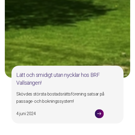
Lätt och smidigt utan nycklar hos BRF
Vallsängen!
Skövdes största bostadsrättsförening satsar på
passage- och bokningssystem!
4 juni 2024