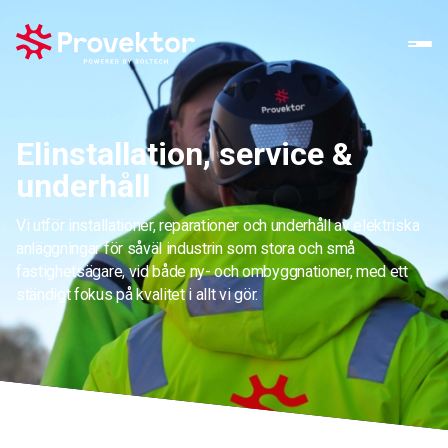
Elinstallation, service &
underhåll
Vi utför installationer, reparationer och underhåll av elektriska
anläggningar för såväl industrin som stora och små
fastighetsägare, vid både ny- och ombyggnationer, med ett
ständigt fokus på kvalitet i allt vi gör.