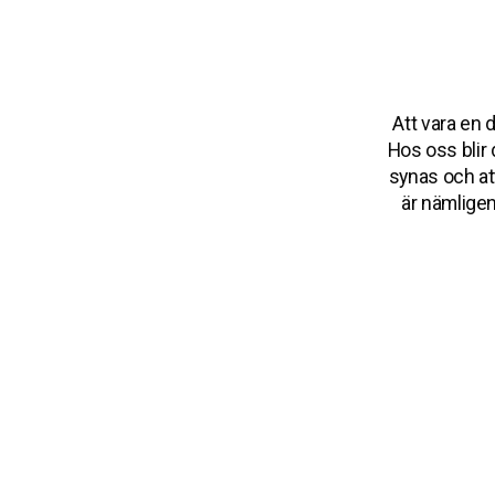
Att vara en
Hos oss blir 
synas och att
är nämligen