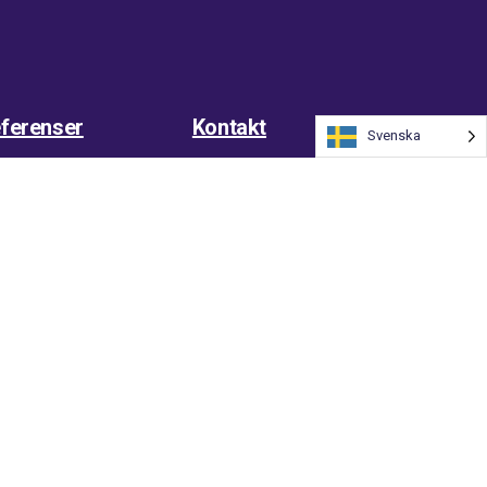
ferenser
Kontakt
Svenska
heter
Soltech Energy
bba hos oss
Integritetspolicy
m oss
Visselblåsarfunktion
en AB, Erik Andersson.
Ansvarig utgivare
: Erik Andersson