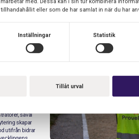
amarbetar med. Dessa kan i sin tur kombinera inform
illhandahållit eller som de har samlat in när du har an
t byta både
t livet för dig in
Inställningar
Statistik
unskaper för att
n. Vår
n egna
ya medarbetare med
rätta känslan för
Tillåt urval
rkesgrupper –
tledare,
tratörer, såväl
ytering skapar
d utifrån bidrar
utvecklingens