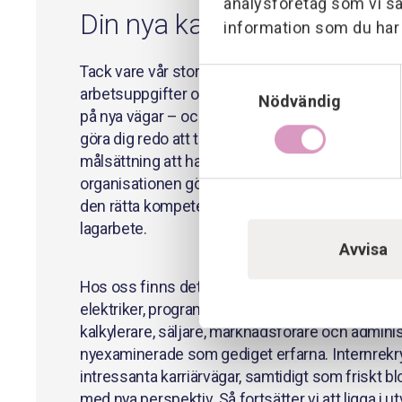
analysföretag som vi s
Din nya karriär väntar
information som du har t
Tack vare vår storlek har du goda möjligheter at
Samtyckesval
arbetsuppgifter och stationeringsort i takt med at
Nödvändig
på nya vägar – och vi ser till att bygga på dina k
göra dig redo att ta klivet till nya ansvarsområde
målsättning att ha alla nyckelkompetenser i de
organisationen gör att vi alltid har plats för n
den rätta kompetensen, det rätta drivet och den 
lagarbete.
Avvisa
Hos oss finns det utrymme för ett stort antal y
elektriker, programmerare, konstruktörer, projek
kalkylerare, säljare, marknadsförare och adminis
nyexaminerade som gediget erfarna. Internrekr
intressanta karriärvägar, samtidigt som friskt blo
med nya perspektiv. Så fortsätter vi att ligga i 