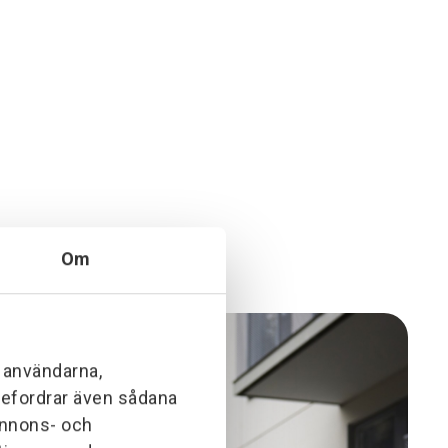
Om
l användarna,
ebefordrar även sådana
 annons- och