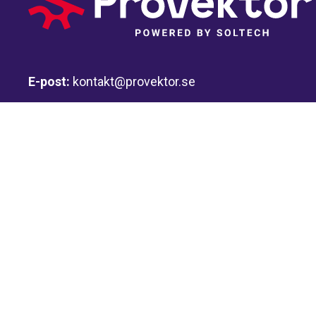
E-post:
kontakt@provektor.se
Växel:
0511-240 00
Besök- och leveransadress:
Afsengatan 2
532 37 Skara
Postadress:
Box 266
532 23 Skara