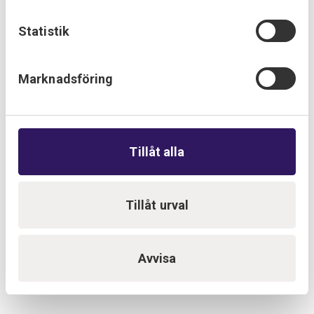
Övrigt:
Medlemskap i Installatörsföretagen
Statistik
ISO-certifieringar
Marknadsföring
Provektor Sweden AB (Skara, Falköping, Karlsborg, Lidköping,
Skövde, Tibro, Vara och Töreboda) har certifierat
ledningssystem inom kvalité, miljö och arbetsmiljö.
Certifieringen innefattar projektering, installation och
programmering inom el till industri, förvaltning samt
Tillåt alla
entreprenad- och servicesektorn.
Se certifikat
Tillåt urval
Avvisa