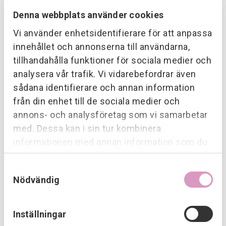
Denna webbplats använder cookies
Läs mer om Soltech
Vi använder enhetsidentifierare för att anpassa
innehållet och annonserna till användarna,
tillhandahålla funktioner för sociala medier och
analysera vår trafik. Vi vidarebefordrar även
sådana identifierare och annan information
Företagsfakta
från din enhet till de sociala medier och
annons- och analysföretag som vi samarbetar
Startår:
1949
med. Dessa kan i sin tur kombinera
Omsätter:
227 miljoner sek 2023
informationen med annan information som du
har tillhandahållit eller som de har samlat in när
Antal anställda:
ca 150 st
Samtyckesval
du har använt deras tjänster.
Huvudkontor:
Skara, Västra Götaland
Nödvändig
Servicekontor:
Skövde, Lidköping, Vara, Falköping, Töreboda,
Karlsborg, Tibro, Hova, Malmö och Trönninge.
Inställningar