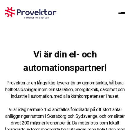
Vi är din el- och
automationspartner!
Provektor är en långsiktig leverantör av genomtänkta, hållbara
helhetslösningar inom elinstallation, energiteknik, säkerhet och
industriell automation, med alla kärnkompetenser i huset.
Vi är idag närmare 150 anställda fördelade på ett stort antal
anläggningar runtom i Skaraborg och Sydsverige, och omsätter
drygt 200 miljoner kronor per år. Du möter oss som lokalt
förankrade aktörer med korta beslutsvägar, men hela tiden med