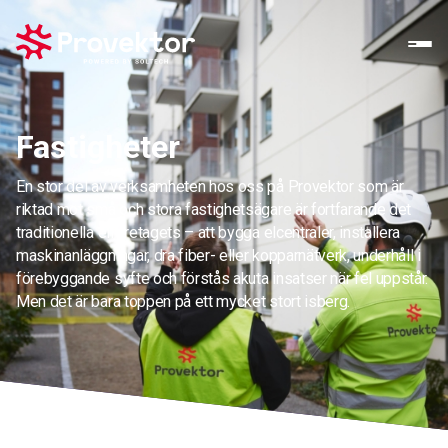
Fastigheter
En stor del av verksamheten hos oss på Provektor som är
riktad mot små och stora fastighetsägare är fortfarande det
traditionella elföretagets – att bygga elcentraler, installera
maskinanläggningar, dra fiber- eller kopparnätverk, underhåll i
förebyggande syfte och förstås akuta insatser när fel uppstår.
Men det är bara toppen på ett mycket stort isberg.