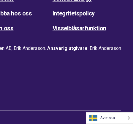
bba hos oss
Integritetspolicy
m oss
Visselblåsarfunktion
en AB, Erik Andersson.
Ansvarig utgivare
: Erik Andersson
Svenska
Webbplats av Viström