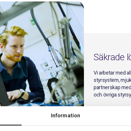
Säkrade l
Vi arbetar med a
styrsystem, mjuk
partnerskap med
och övriga styrs
Med alla utveckl
Information
utprovade och d
kvalitet från start