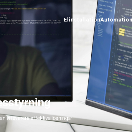
Elinstallation
Automatio
sstyrning
 vi leverera effektiva lösningar