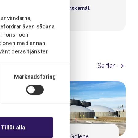
 till oss så diskuterar vi din önskemål.
l användarna,
ebefordrar även sådana
 annons- och
ationen med annan
vänt deras tjänster.
Se fler
Marknadsföring
Tillåt alla
Biogasanläggningen i Götene