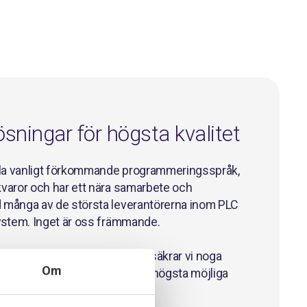
ösningar för högsta kvalitet
lla vanligt förkommande programmeringsspråk,
varor och har ett nära samarbete och
 många av de största leverantörerna inom PLC
ystem. Inget är oss främmande.
ingssteg inom husets väggar säkrar vi noga
Om
okumenterade lösningar med högsta möjliga
 till mål.