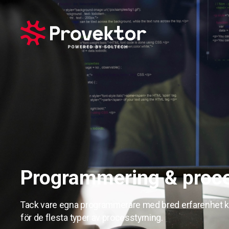
Programmering & proce
Tack vare egna programmerare med bred erfarenhet kan
för de flesta typer av processtyrning.