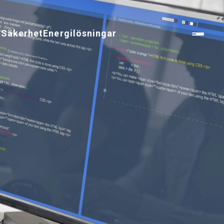
n
Säkerhet
Energilösningar