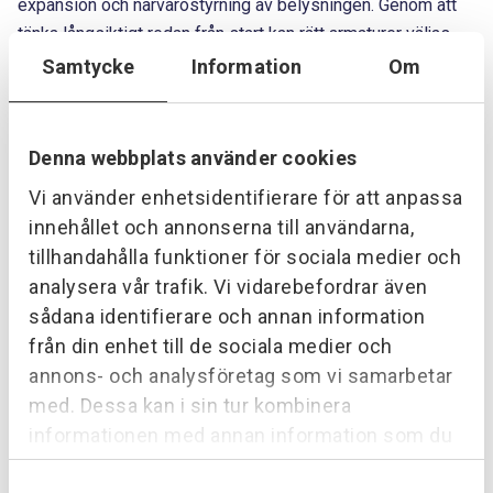
expansion och närvarostyrning av belysningen. Genom att
tänka långsiktigt redan från start kan rätt armaturer väljas
direkt, vilket ytterligare minskar elförbrukningen och skapar
Samtycke
Information
Om
en mer hållbar arbetsmiljö.
En utmaning i arbetet är att verksamheten pågår för fullt
Denna webbplats använder cookies
under installationen. Joel och Kristoffer behöver därför
Vi använder enhetsidentifierare för att anpassa
arbeta smidigt och anpassa sig efter produktionen – allt
innehållet och annonserna till användarna,
medan nytvättade kläder rullar fram längs linorna.
tillhandahålla funktioner för sociala medier och
analysera vår trafik. Vi vidarebefordrar även
sådana identifierare och annan information
från din enhet till de sociala medier och
annons- och analysföretag som vi samarbetar
med. Dessa kan i sin tur kombinera
informationen med annan information som du
har tillhandahållit eller som de har samlat in när