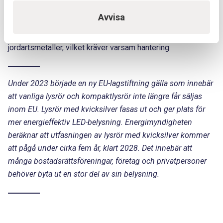
Provektor, där vi hanterar dem i enlighet med gällande lagar
Avvisa
och bestämmelser. Lysrör och lågenergilampor innehåller
små mängder kvicksilver samt lyspulver med sällsynta
jordartsmetaller, vilket kräver varsam hantering.
Under 2023 började en ny EU-lagstiftning gälla som innebär
att vanliga lysrör och kompaktlysrör inte längre får säljas
inom EU. Lysrör med kvicksilver fasas ut och ger plats för
mer energieffektiv LED-belysning. Energimyndigheten
beräknar att utfasningen av lysrör med kvicksilver kommer
att pågå under cirka fem år, klart 2028. Det innebär att
många bostadsrättsföreningar, företag och privatpersoner
behöver byta ut en stor del av sin belysning.