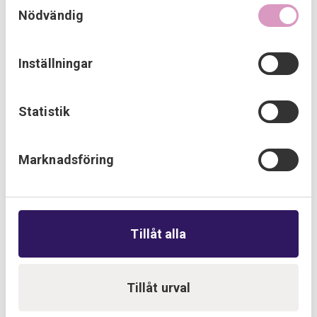
Samtyckesval
du har använt deras tjänster.
Nödvändig
Inställningar
Statistik
Marknadsföring
Tillåt alla
Tillåt urval
Gamla lysrör och armaturer transporteras tillbaka till