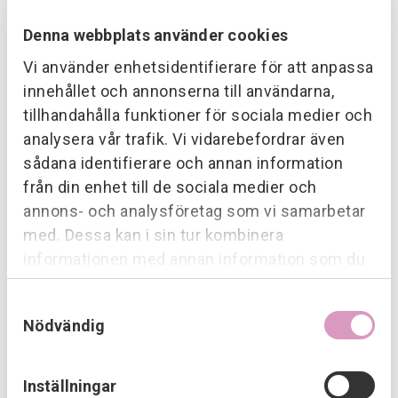
Denna webbplats använder cookies
Att komma in i lokstallarnas gamla lokaler är fascinerande.
Gamla anor, stora maskiner och fordon i kombination med
Vi använder enhetsidentifierare för att anpassa
modern teknik. Arbetet här är som ett ”hantverk” och kräver
innehållet och annonserna till användarna,
specialkunskap. Att man tar vara på, restaurerar samt
tillhandahålla funktioner för sociala medier och
anpassar fordonen till nya behov och förlänger deras
analysera vår trafik. Vi vidarebefordrar även
livslängd är ett arbetssätt helt rätt i tiden.
sådana identifierare och annan information
från din enhet till de sociala medier och
annons- och analysföretag som vi samarbetar
med. Dessa kan i sin tur kombinera
informationen med annan information som du
har tillhandahållit eller som de har samlat in när
Samtyckesval
du har använt deras tjänster.
Nödvändig
Inställningar