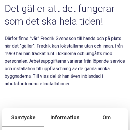
Det gäller att det fungerar
som det ska hela tiden!
Därför finns ”vår” Fredrik Svensson till hands och på plats
när det ”gäller”. Fredrik kan lokstallarna utan och innan, från
1989 har han traskat runt i lokalerna och umgåtts med
personalen. Arbetsuppgifterna varierar från löpande service
och installation till uppfräschning av de gamla anrika
byggnaderna. Till viss del är han även inblandad i
arbetsfordonens elinstallationer.
Fascinerade lokaler och
Samtycke
Information
Om
tankar helt rätt i tiden.