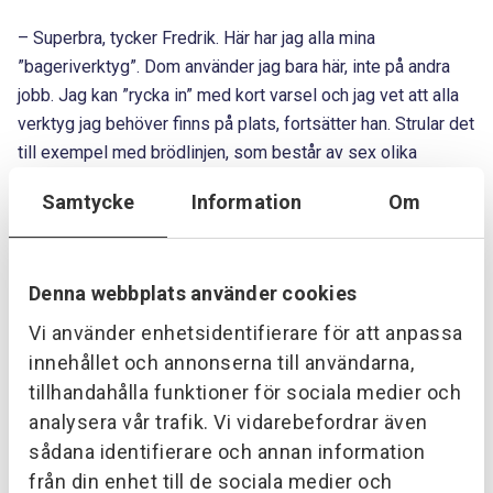
– Superbra, tycker Fredrik. Här har jag alla mina
”bageriverktyg”. Dom använder jag bara här, inte på andra
jobb. Jag kan ”rycka in” med kort varsel och jag vet att alla
verktyg jag behöver finns på plats, fortsätter han. Strular det
till exempel med brödlinjen, som består av sex olika
maskiner, så måste det gå undan. Degen får INTE börja
Samtycke
Information
Om
jästa, den ska in i kylen och vila till det är dags att bli en
”bulle”.
Denna webbplats använder cookies
Tack och lov så är det inte så mycket ”akututryckningar”.
Har man ett ständigt underhåll förbygger man problemen,
Vi använder enhetsidentifierare för att anpassa
men visst har det hänt att det har blivit några sena kvällar
innehållet och annonserna till användarna,
eller tidiga morna. Klart att bullar och bakverk måste fram i
tillhandahålla funktioner för sociala medier och
tid!
analysera vår trafik. Vi vidarebefordrar även
sådana identifierare och annan information
Mössebergsbagaren och Provektor ligger ett stenkast ifrån
från din enhet till de sociala medier och