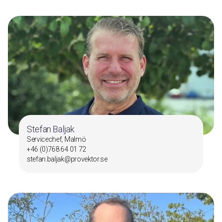
Stefan Baljak
Servicechef, Malmö
+46 (0)768 64 01 72
stefan.baljak@provektor.se