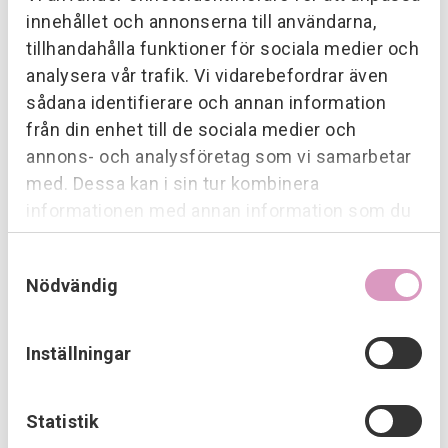
innehållet och annonserna till användarna,
tillhandahålla funktioner för sociala medier och
analysera vår trafik. Vi vidarebefordrar även
Stefan Baljak
Serviceledare Malmö
sådana identifierare och annan information
0768 64 01 72
från din enhet till de sociala medier och
stefan.baljak@provektor.se
annons- och analysföretag som vi samarbetar
med. Dessa kan i sin tur kombinera
informationen med annan information som du
har tillhandahållit eller som de har samlat in när
Samtyckesval
du har använt deras tjänster.
Nödvändig
Inställningar
Statistik