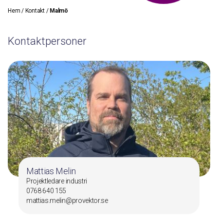
Hem
/
Kontakt
/
Malmö
Kontaktpersoner
Mattias Melin
Projektledare industri
0768 640 155
mattias.melin@provektor.se