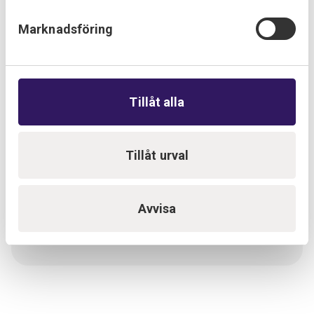
Marknadsföring
Utvecklas med oss, hos oss!
Att vara en del av det växande Provektorteamet är
mycket mer än ett jobb. Hos oss blir du en viktig spelare i
Tillåt alla
en stark gemenskap, med utrymme att utvecklas, att
synas och att påverka. Här jobbar vi stolt mot
gemensamma mål där alla hjälper alla. Vi är nämligen
Tillåt urval
övertygade om att du gör ett bättre jobb om du trivs och
är engagerad i jobbet, i kollegorna och i företaget.
Avvisa
Nyfiken?