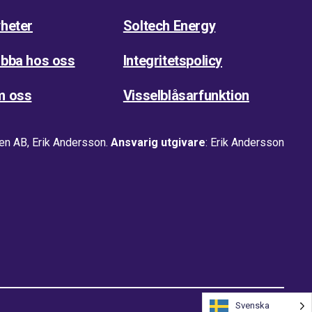
heter
Soltech Energy
bba hos oss
Integritetspolicy
m oss
Visselblåsarfunktion
en AB, Erik Andersson.
Ansvarig utgivare
: Erik Andersson
Svenska