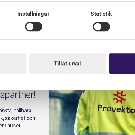
Inställningar
Statistik
Tillåt urval
nspartner!
nkta, hållbara
ik, säkerhet och
r i huset.