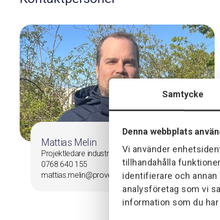
Samtycke
Denna webbplats använ
Mattias Melin
Vi använder enhetsident
Projektledare industri
tillhandahålla funktione
0768 640 155
identifierare och annan
mattias.melin@provektor.se
analysföretag som vi s
information som du har t