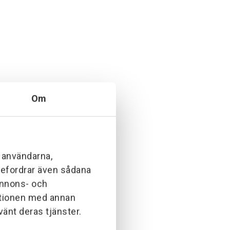
Om
l användarna,
ebefordrar även sådana
 annons- och
ationen med annan
vänt deras tjänster.