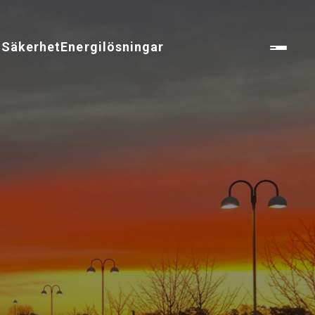
n
Säkerhet
Energilösningar