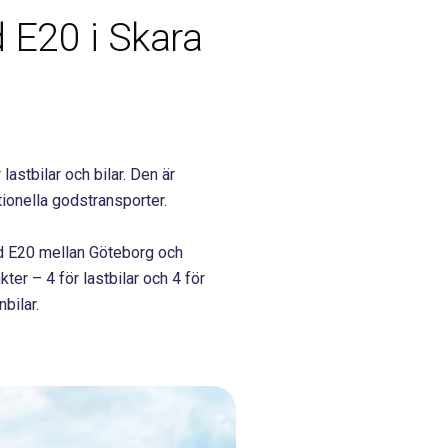
d E20 i Skara
astbilar och bilar. Den är
tionella godstransporter.
id E20 mellan Göteborg och
er – 4 för lastbilar och 4 för
bilar.