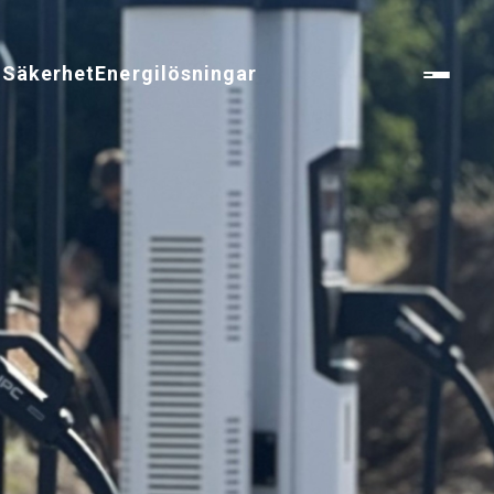
n
Säkerhet
Energilösningar