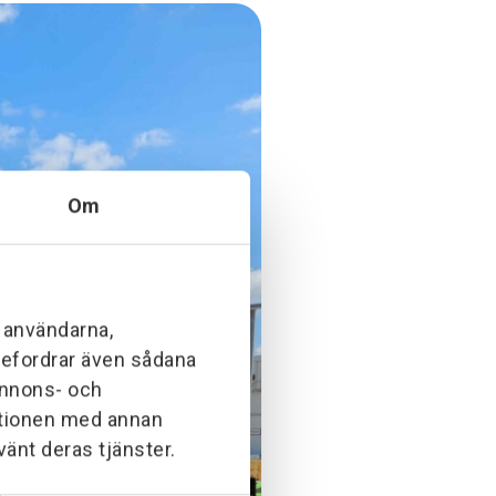
Om
l användarna,
ebefordrar även sådana
 annons- och
ationen med annan
vänt deras tjänster.