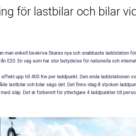
g för lastbilar och bilar vi
kan man enkelt beskriva Skaras nya och snabbaste laddstation för l
rån E20. En väg som har stor betydelse för nationella och interna
 effekt upp till 400 Kw per laddpunkt. Den enda laddstationen v
 lastbilar och bilar sägs det. Det finns idag 8 stycken laddpunkt
med släp. Det är förberett för ytterligare 4 laddpunkter till person