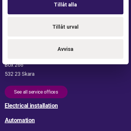
Switchboard:
0511-240 00
Tillåt alla
Visit and delivery address:
Tillåt urval
Afsengatan 2
532 37 Skara
Avvisa
Postal address:
Box 266
532 23 Skara
See all service offices
Electrical installation
Automation