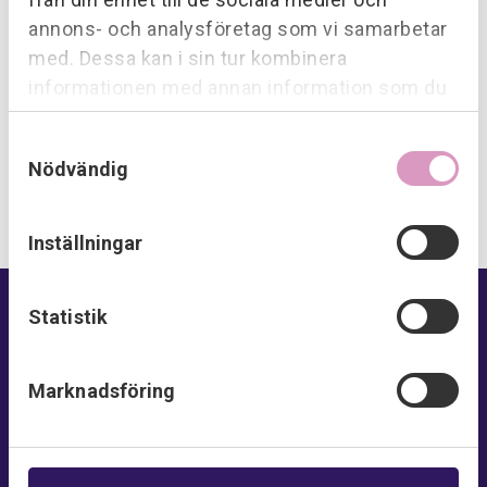
touch and we'll tell you more!
annons- och analysföretag som vi samarbetar
med. Dessa kan i sin tur kombinera
Contact us
informationen med annan information som du
har tillhandahållit eller som de har samlat in när
Samtyckesval
du har använt deras tjänster.
Nödvändig
Inställningar
Statistik
Marknadsföring
E-mail:
contact@provektor.se