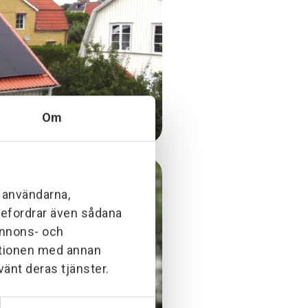
Om
l användarna,
ebefordrar även sådana
 annons- och
ationen med annan
vänt deras tjänster.