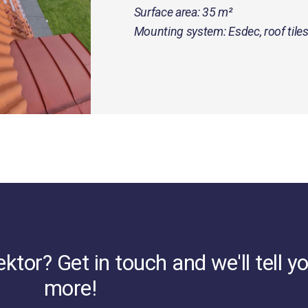
Surface area: 35 m²
Mounting system: Esdec, roof tile
tor? Get in touch and we'll tell y
more!