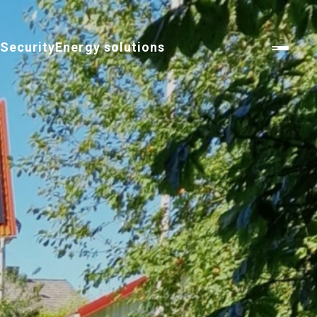
n
Security
Energy solutions