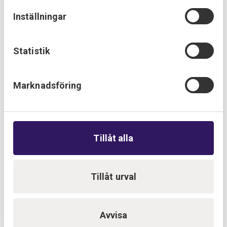
Inställningar
Provektor – din elektriker i Malmö
Statistik
Nu finns Provektor på plats även i Malmö. Du hittar oss
på Travbanegatan.
25 september 2023
Marknadsföring
Tillåt alla
Tillåt urval
Avvisa