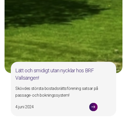
Lätt och smidigt utan nycklar hos BRF
Vallsängen!
Skövdes största bostadsrättsförening satsar på
passage- och bokningssystem!
4 juni 2024