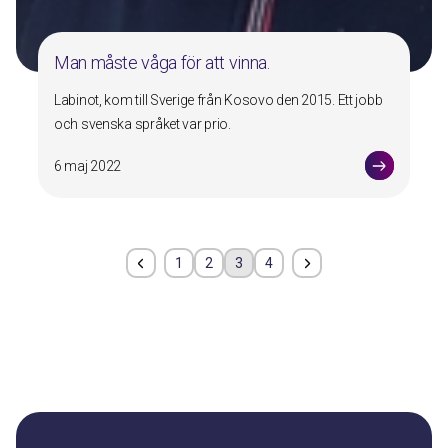
Man måste våga för att vinna.
Labinot, kom till Sverige från Kosovo den 2015. Ett jobb
och svenska språket var prio.
6 maj 2022
1
2
3
4